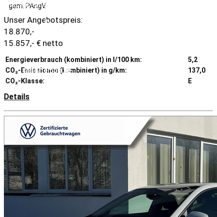
that implements Countable
gem. PAngV.
Unser Angebotspreis:
in
18.870,-
/www/htdocs/w01e7b3b/wp-
15.857,- € netto
content/themes/induxo-
Energieverbrauch (kombiniert) in l/100 km:
5,2
CO₂-Emissionen (kombiniert) in g/km:
137,0
child/template-
CO₂-Klasse:
E
parts/footer/footer.php
on
Details
line
120
0