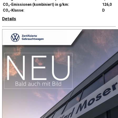
CO₂-Emissionen (kombiniert) in g/km:
126,0
CO₂-Klasse:
D
Details