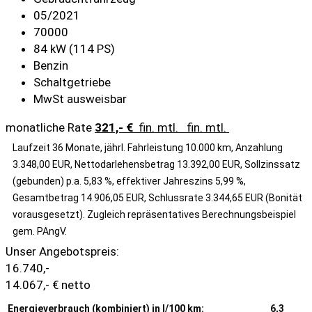
05/2021
70000
84 kW (114 PS)
Benzin
Schaltgetriebe
MwSt ausweisbar
monatliche Rate
321,- €
fin. mtl.
fin. mtl.
Laufzeit 36 Monate, jährl. Fahrleistung 10.000 km, Anzahlung
3.348,00 EUR, Nettodarlehensbetrag 13.392,00 EUR, Sollzinssatz
(gebunden) p.a. 5,83 %, effektiver Jahreszins 5,99 %,
Gesamtbetrag 14.906,05 EUR, Schlussrate 3.344,65 EUR (Bonität
vorausgesetzt). Zugleich repräsentatives Berechnungsbeispiel
gem. PAngV.
Unser Angebotspreis:
16.740,-
14.067,- € netto
Energieverbrauch (kombiniert) in l/100 km:
6,3