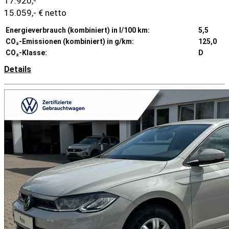
17.920,-
15.059,- € netto
Energieverbrauch (kombiniert) in l/100 km:
5,5
CO₂-Emissionen (kombiniert) in g/km:
125,0
CO₂-Klasse:
D
Details