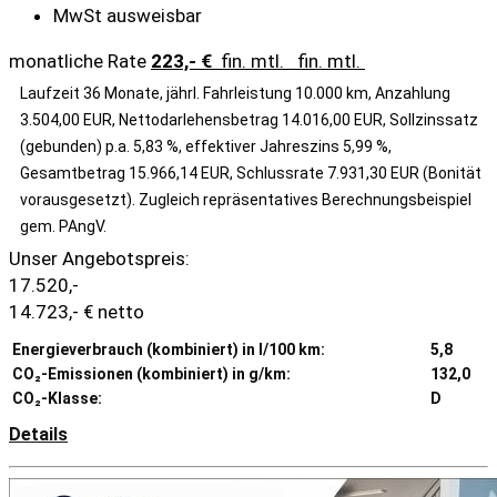
MwSt ausweisbar
monatliche Rate
223,- €
fin. mtl.
fin. mtl.
Laufzeit 36 Monate, jährl. Fahrleistung 10.000 km, Anzahlung
3.504,00 EUR, Nettodarlehensbetrag 14.016,00 EUR, Sollzinssatz
(gebunden) p.a. 5,83 %, effektiver Jahreszins 5,99 %,
Gesamtbetrag 15.966,14 EUR, Schlussrate 7.931,30 EUR (Bonität
vorausgesetzt). Zugleich repräsentatives Berechnungsbeispiel
gem. PAngV.
Unser Angebotspreis:
17.520,-
14.723,- € netto
Energieverbrauch (kombiniert) in l/100 km:
5,8
CO₂-Emissionen (kombiniert) in g/km:
132,0
CO₂-Klasse:
D
Details