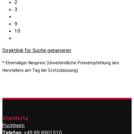
2
3
.
9
10
Direktlink für Suche generieren
* Ehemaliger Neupreis (Unverbindliche Preisempfehlung des
Herstellers am Tag der Erstzulassung)
Standorte
Puchheim
Telefon:
+49 89 8901510