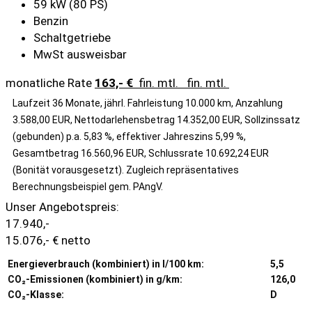
59 kW (80 PS)
Benzin
Schaltgetriebe
MwSt ausweisbar
monatliche Rate
163,- €
fin. mtl.
fin. mtl.
Laufzeit 36 Monate, jährl. Fahrleistung 10.000 km, Anzahlung
3.588,00 EUR, Nettodarlehensbetrag 14.352,00 EUR, Sollzinssatz
(gebunden) p.a. 5,83 %, effektiver Jahreszins 5,99 %,
Gesamtbetrag 16.560,96 EUR, Schlussrate 10.692,24 EUR
(Bonität vorausgesetzt). Zugleich repräsentatives
Berechnungsbeispiel gem. PAngV.
Unser Angebotspreis:
17.940,-
15.076,- € netto
Energieverbrauch (kombiniert) in l/100 km:
5,5
CO₂-Emissionen (kombiniert) in g/km:
126,0
CO₂-Klasse:
D