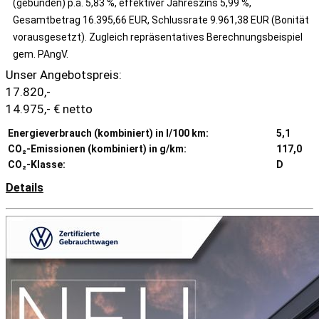
(gebunden) p.a. 5,83 %, effektiver Jahreszins 5,99 %,
Gesamtbetrag 16.395,66 EUR, Schlussrate 9.961,38 EUR (Bonität
vorausgesetzt). Zugleich repräsentatives Berechnungsbeispiel
gem. PAngV.
Unser Angebotspreis:
17.820,-
14.975,- € netto
Energieverbrauch (kombiniert) in l/100 km:
5,1
CO₂-Emissionen (kombiniert) in g/km:
117,0
CO₂-Klasse:
D
Details