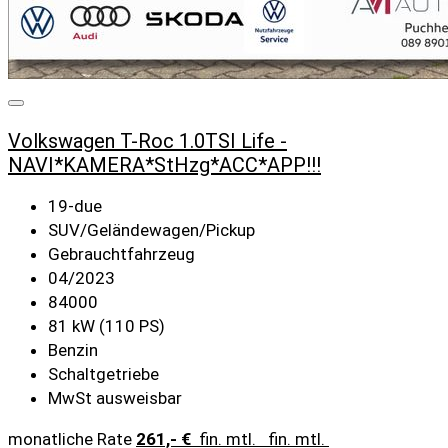
Volkswagen T-Roc 1.0TSI Life -
NAVI*KAMERA*StHzg*ACC*APP!!!
19-due
SUV/Geländewagen/Pickup
Gebrauchtfahrzeug
04/2023
84000
81 kW (110 PS)
Benzin
Schaltgetriebe
MwSt ausweisbar
monatliche Rate
261,- €
fin. mtl.
fin. mtl.