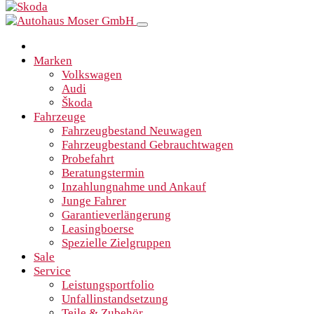
Marken
Volkswagen
Audi
Škoda
Fahrzeuge
Fahrzeugbestand Neuwagen
Fahrzeugbestand Gebrauchtwagen
Probefahrt
Beratungstermin
Inzahlungnahme und Ankauf
Junge Fahrer
Garantieverlängerung
Leasingboerse
Spezielle Zielgruppen
Sale
Service
Leistungsportfolio
Unfallinstandsetzung
Teile & Zubehör