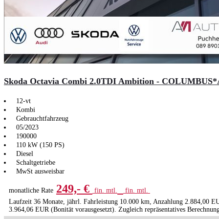
Skoda Octavia Combi 2.0TDI Ambition - COLUMBU
12-vt
Kombi
Gebrauchtfahrzeug
05/2023
190000
110 kW (150 PS)
Diesel
Schaltgetriebe
MwSt ausweisbar
249,- €
monatliche Rate
fin. mtl.
fin. mtl.
Laufzeit 36 Monate, jährl. Fahrleistung 10.000 km, Anzahlung 2.884,00 EU
3.964,06 EUR (Bonität vorausgesetzt). Zugleich repräsentatives Berechnun