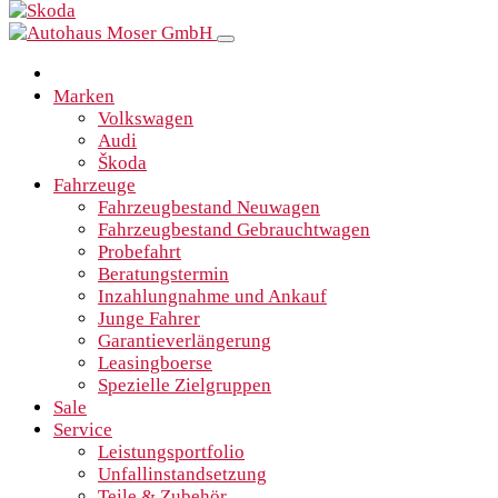
Marken
Volkswagen
Audi
Škoda
Fahrzeuge
Fahrzeugbestand Neuwagen
Fahrzeugbestand Gebrauchtwagen
Probefahrt
Beratungstermin
Inzahlungnahme und Ankauf
Junge Fahrer
Garantieverlängerung
Leasingboerse
Spezielle Zielgruppen
Sale
Service
Leistungsportfolio
Unfallinstandsetzung
Teile & Zubehör