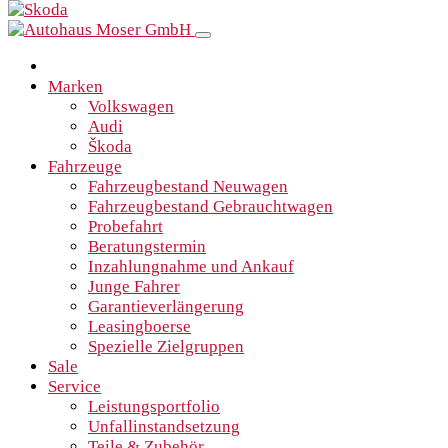
Marken
Volkswagen
Audi
Škoda
Fahrzeuge
Fahrzeugbestand Neuwagen
Fahrzeugbestand Gebrauchtwagen
Probefahrt
Beratungstermin
Inzahlungnahme und Ankauf
Junge Fahrer
Garantieverlängerung
Leasingboerse
Spezielle Zielgruppen
Sale
Service
Leistungsportfolio
Unfallinstandsetzung
Teile & Zubehör