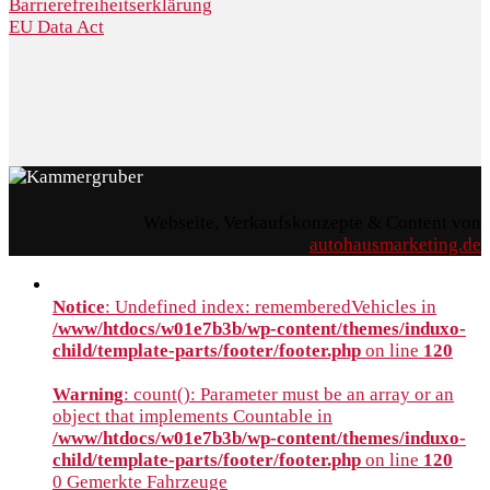
Barrierefreiheitserklärung
EU Data Act
Webseite, Verkaufskonzepte & Content von
autohausmarketing.de
Notice
: Undefined index: rememberedVehicles in
/www/htdocs/w01e7b3b/wp-content/themes/induxo-
child/template-parts/footer/footer.php
on line
120
Warning
: count(): Parameter must be an array or an
object that implements Countable in
/www/htdocs/w01e7b3b/wp-content/themes/induxo-
child/template-parts/footer/footer.php
on line
120
0
Gemerkte Fahrzeuge