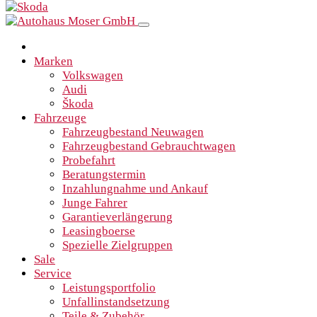
Marken
Volkswagen
Audi
Škoda
Fahrzeuge
Fahrzeugbestand Neuwagen
Fahrzeugbestand Gebrauchtwagen
Probefahrt
Beratungstermin
Inzahlungnahme und Ankauf
Junge Fahrer
Garantieverlängerung
Leasingboerse
Spezielle Zielgruppen
Sale
Service
Leistungsportfolio
Unfallinstandsetzung
Teile & Zubehör