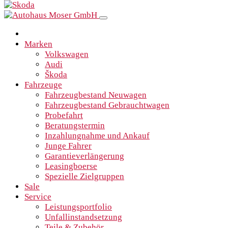
Marken
Volkswagen
Audi
Škoda
Fahrzeuge
Fahrzeugbestand Neuwagen
Fahrzeugbestand Gebrauchtwagen
Probefahrt
Beratungstermin
Inzahlungnahme und Ankauf
Junge Fahrer
Garantieverlängerung
Leasingboerse
Spezielle Zielgruppen
Sale
Service
Leistungsportfolio
Unfallinstandsetzung
Teile & Zubehör