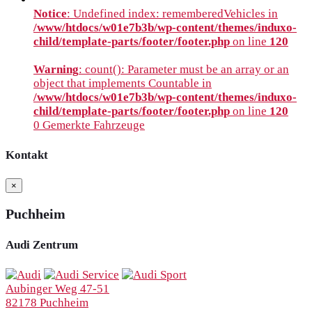
Notice
: Undefined index: rememberedVehicles in
/www/htdocs/w01e7b3b/wp-content/themes/induxo-
child/template-parts/footer/footer.php
on line
120
Warning
: count(): Parameter must be an array or an
object that implements Countable in
/www/htdocs/w01e7b3b/wp-content/themes/induxo-
child/template-parts/footer/footer.php
on line
120
0
Gemerkte Fahrzeuge
Kontakt
×
Puchheim
Audi Zentrum
Aubinger Weg 47-51
82178 Puchheim