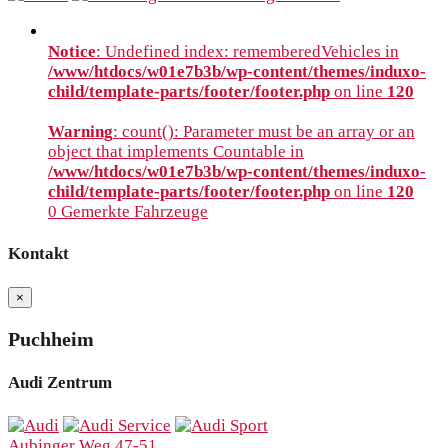
Notice
: Undefined index: rememberedVehicles in
/www/htdocs/w01e7b3b/wp-content/themes/induxo-
child/template-parts/footer/footer.php
on line
120
Warning
: count(): Parameter must be an array or an
object that implements Countable in
/www/htdocs/w01e7b3b/wp-content/themes/induxo-
child/template-parts/footer/footer.php
on line
120
0
Gemerkte Fahrzeuge
Kontakt
×
Puchheim
Audi Zentrum
Aubinger Weg 47-51