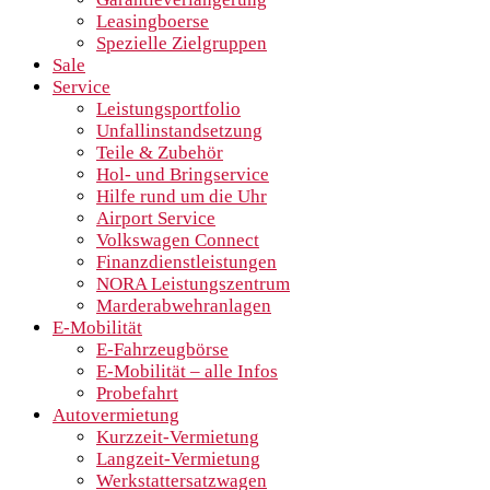
Leasingboerse
Spezielle Zielgruppen
Sale
Service
Leistungsportfolio
Unfallinstandsetzung
Teile & Zubehör
Hol- und Bringservice
Hilfe rund um die Uhr
Airport Service
Volkswagen Connect
Finanzdienstleistungen
NORA Leistungszentrum
Marderabwehranlagen
E-Mobilität
E-Fahrzeugbörse
E-Mobilität – alle Infos
Probefahrt
Autovermietung
Kurzzeit-Vermietung
Langzeit-Vermietung
Werkstattersatzwagen