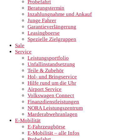
Probefahrt
Beratungstermin
Inzahlungnahme und Ankauf
Junge Fahrer
Garantieverlängerung
Leasingboerse
Spezielle Zielgruppen
Sale
Service
Leistungsportfolio
Unfallinstandsetzung
Teile & Zubehör
Hol- und Bringservice
Hilfe rund um die Uhr
Airport Service
Volkswagen Connect
Finanzdienstleistungen
NORA Leistungszentrum
Marderabwehranlagen
E-Mobilität
E-Fahrzeugbörse
E-Mobilität – alle Infos
Probefahrt