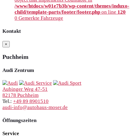
/www/htdocs/w01e7b3b/wp-content/themes/induxo-
child/template-parts/footer/footer.php
on line
120
0
Gemerkte Fahrzeuge
Kontakt
×
Puchheim
Audi Zentrum
Aubinger Weg 47-51
82178 Puchheim
Tel.:
+49 89 8901510
audi-info@autohaus-moser.de
Öffnungszeiten
Service