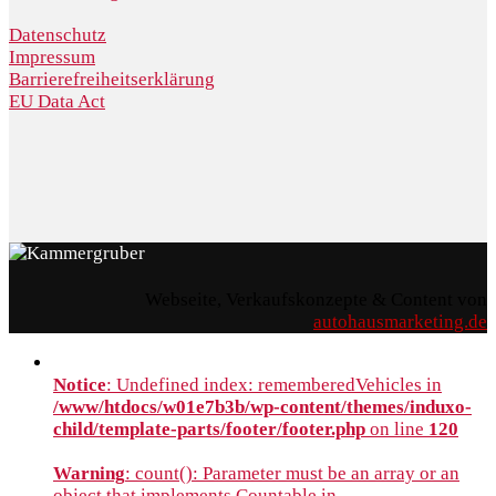
Datenschutz
Impressum
Barrierefreiheitserklärung
EU Data Act
Webseite, Verkaufskonzepte & Content von
autohausmarketing.de
Notice
: Undefined index: rememberedVehicles in
/www/htdocs/w01e7b3b/wp-content/themes/induxo-
child/template-parts/footer/footer.php
on line
120
Warning
: count(): Parameter must be an array or an
object that implements Countable in