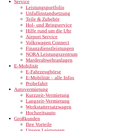
Service
Leistungsportfolio
Unfallinstandsetzung
Teile & Zubehör
Hol- und Bringservice
Hilfe rund um die Uhr
Airport Service
Volkswagen Connect
Finanzdienstleistungen
NORA Leistungszentrum
Marderabwehranlagen
E-Mobilität
E-Fahrzeugbörse
E-Mobilität – alle Infos
Probefahrt
Autovermietung
Kurzzeit-Vermietung
Langzeit-Vermietung
Werkstattersatzwagen
Hochzeitsauto
Großkunden
Ihre Vorteile
Unsere Leistungen