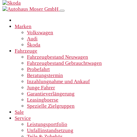
Marken
Volkswagen
Audi
Škoda
Fahrzeuge
Fahrzeugbestand Neuwagen
Fahrzeugbestand Gebrauchtwagen
Probefahrt
Beratungstermin
Inzahlungnahme und Ankauf
Junge Fahrer
Garantieverlängerung
Leasingboerse
Spezielle Zielgruppen
Sale
Service
Leistungsportfolio
Unfallinstandsetzung
Teile & Zubehör