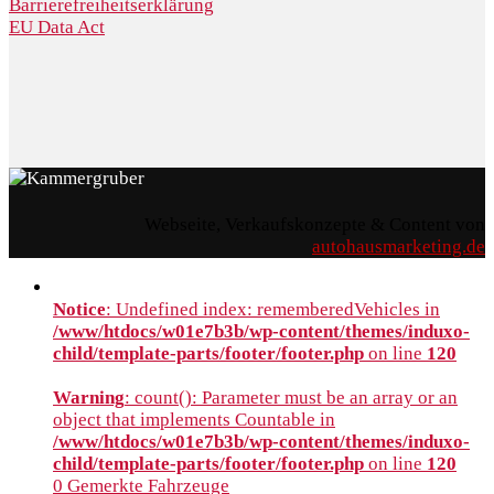
Barrierefreiheitserklärung
EU Data Act
Webseite, Verkaufskonzepte & Content von
autohausmarketing.de
Notice
: Undefined index: rememberedVehicles in
/www/htdocs/w01e7b3b/wp-content/themes/induxo-
child/template-parts/footer/footer.php
on line
120
Warning
: count(): Parameter must be an array or an
object that implements Countable in
/www/htdocs/w01e7b3b/wp-content/themes/induxo-
child/template-parts/footer/footer.php
on line
120
0
Gemerkte Fahrzeuge