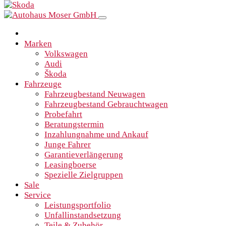
Marken
Volkswagen
Audi
Škoda
Fahrzeuge
Fahrzeugbestand Neuwagen
Fahrzeugbestand Gebrauchtwagen
Probefahrt
Beratungstermin
Inzahlungnahme und Ankauf
Junge Fahrer
Garantieverlängerung
Leasingboerse
Spezielle Zielgruppen
Sale
Service
Leistungsportfolio
Unfallinstandsetzung
Teile & Zubehör