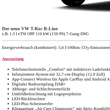
Der neue VW T-Roc R-Line
z.B. 1.5 l eTSI OPF 110 kW (150 PS) 7-Gang-DSG
Energieverbrauch (kombiniert): 5,6 l/100km; CO
-Emissionen
2
Ausstattung
Telefonschnittstelle „Comfort“ mit induktiver Ladefunk
Infotainment-System mit 32,7-cm-Display (12,9 Zoll)
App-Connect Wireless für Apple CarPlay und Android A
Digitaler Radioempfang DAB+
Abbiege- und Schlechtwetterlicht
Umfeldbeleuchtung mit Logoprojektion
LED-Rückleuchten
LED-Plus-Scheinwerfer
Klimaanlage „Air Care Climatronic“ mit Aktiv-Kombifi