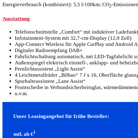
Energieverbrauch (kombiniert): 5,5 l/100km; CO
-Emissionen
2
Ausstattung
Telefonschnittstelle „Comfort“ mit induktiver Ladefunk
Infotainment-System mit 32,7-cm-Display (12,9 Zoll)
App-Connect Wireless für Apple CarPlay und Android A
Digitaler Radioempfang DAB+
Fahrlichtschaltung automatisch, mit LED-Tagfahrlicht
Außenspiegel elektrisch einstell-, anklapp- und beheizb
Fernlichtassistent „Light Assist“
4 Leichtmetallräder „Bilbao“ 7 J x 16, Oberfläche glanz
Spurhalteassistent „Lane Assist“
Frontscheibe in Verbundsicherheitsglas, wärmedämmen
u.v.m.
Unser Leasingangebot für frühe Besteller:
1
mtl. ab €