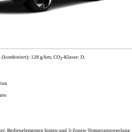
 (kombiniert): 128 g/km; CO
-Klasse: D.
2
tion
uto
lter, Bedienelementen hinten und 3-Zonen-Temperaturregelung