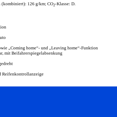
 (kombiniert): 126 g/km; CO
-Klasse: D.
2
tion
uto
 sowie „Coming home“- und „Leaving home“-Funktion
ar, mit Beifahrerspiegelabsenkung
gedreht
d Reifenkontrollanzeige