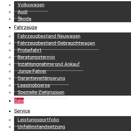
Volkswagen
Audi
Škoda
Fahrzeuge
Fahrzeugbestand Neuwagen
Fahrzeugbestand Gebrauchtwagen
Probefahrt
Beratungstermin
Inzahlungnahme und Ankauf
Junge Fahrer
Garantieverlängerung
Leasingboerse
Spezielle Zielgruppen
Sale
Service
Leistungsportfolio
Unfallinstandsetzung