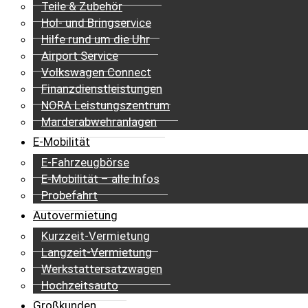
Teile & Zubehör
Hol- und Bringservice
Hilfe rund um die Uhr
Airport Service
Volkswagen Connect
Finanzdienstleistungen
NORA Leistungszentrum
Marderabwehranlagen
E-Mobilität
E-Fahrzeugbörse
E-Mobilität – alle Infos
Probefahrt
Autovermietung
Kurzzeit-Vermietung
Langzeit-Vermietung
Werkstattersatzwagen
Hochzeitsauto
Großkunden